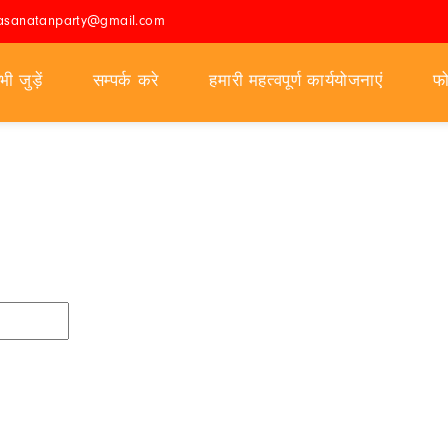
iyasanatanparty@gmail.com
ी जुड़ें
सम्पर्क करे
हमारी महत्वपूर्ण कार्ययोजनाएं
फो