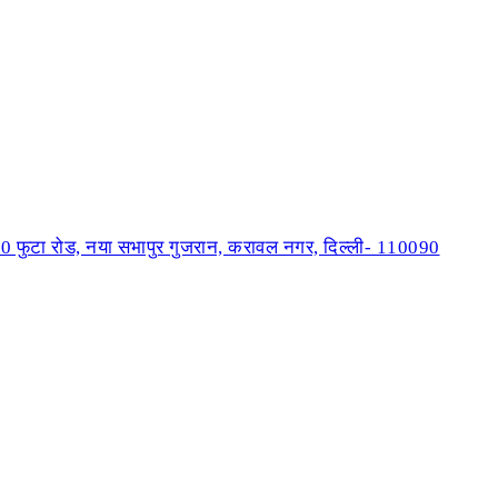
, 30 फुटा रोड, नया सभापुर गुजरान, करावल नगर, दिल्ली- 110090